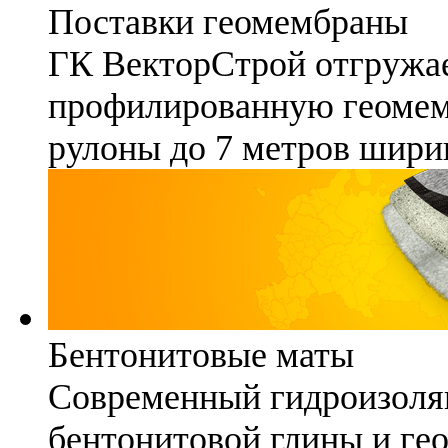
Поставки геомембраны
ГК ВекторСтрой отгружае
профилированную геомемб
рулоны до 7 метров шири
Бентонитовые маты
Современный гидроизоля
бентонитовой глины и гео