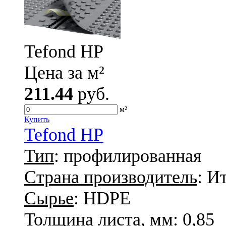
Tefond HP
Цена за м²
211.44
руб.
м²
Купить
Tefond HP
Тип
: профилированная
Страна производитель
: И
Сырье
: HDPE
Толщина листа, мм
: 0,85