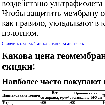
воздействию ультрафиолета и
Чтобы защитить мембрану от
как правило, укладывают в 
полотном.
Оформить заказ
Выбрать материал
Заказать звонок
Какова цена геомембра
скидки!
Наиболее часто покупают
Вес
Прочность на
Наименование товара
Ц
2
растяжение, Н/5 см
мембраны, гр/м
Тефонд
600
300
1