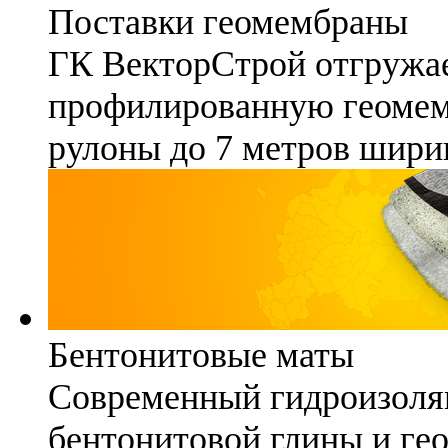
Поставки геомембраны
ГК ВекторСтрой отгружае
профилированную геомемб
рулоны до 7 метров шири
Бентонитовые маты
Современный гидроизоля
бентонитовой глины и гео