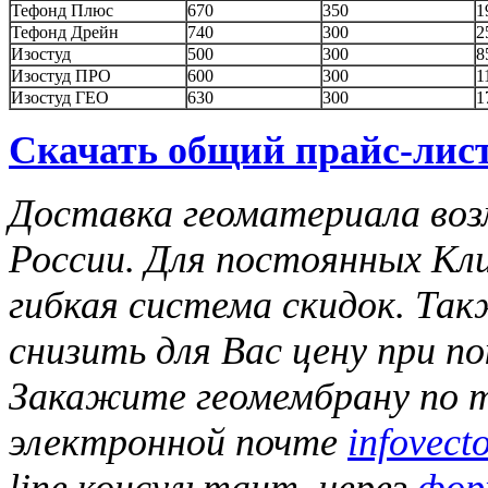
Тефонд Плюс
670
350
1
Тефонд Дрейн
740
300
2
Изостуд
500
300
8
Изостуд ПРО
600
300
1
Изостуд ГЕО
630
300
1
Скачать общий прайс-лист
Доставка геоматериала воз
России. Для постоянных Кл
гибкая система скидок. Та
снизить для Вас цену при п
Закажите геомембрану по те
электронной почте
infovect
line консультант, через
фор