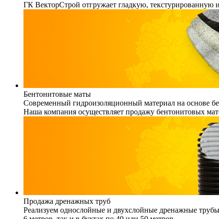
ГК ВекторСтрой отгружает гладкую, текстурированную 
Бентонитовые маты
Современный гидроизоляционный материал на основе бен
Наша компания осуществляет продажу бентонитовых мато
Продажа дренажных труб
Реализуем однослойные и двухслойные дренажные трубы (
6 метров, так и в бухтах по 40 или 50 метров.