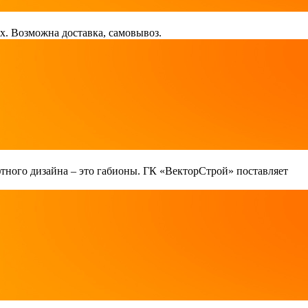
х. Возможна доставка, самовывоз.
тного дизайна – это габионы. ГК «ВекторСтрой» поставляет