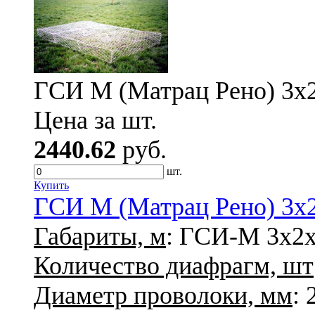
ГСИ М (Матрац Рено) 3х2х
Цена за шт.
2440.62
руб.
шт.
Купить
ГСИ М (Матрац Рено) 3х2х
Габариты, м
: ГСИ-М 3х2х
Количество диафрагм, шт
Диаметр проволоки, мм
: 