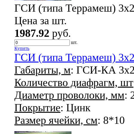
ГСИ (типа Террамеш) 3х2х
Цена за шт.
1987.92
руб.
шт.
Купить
ГСИ (типа Террамеш) 3х2х
Габариты, м
: ГСИ-КА 3х2
Количество диафрагм, шт
Диаметр проволоки, мм
: 
Покрытие
: Цинк
Размер ячейки, см
: 8*10