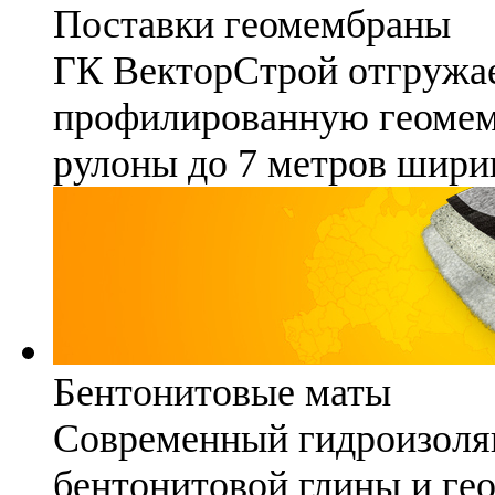
Поставки геомембраны
ГК ВекторСтрой отгружае
профилированную геомемб
рулоны до 7 метров шири
Бентонитовые маты
Современный гидроизоля
бентонитовой глины и гео